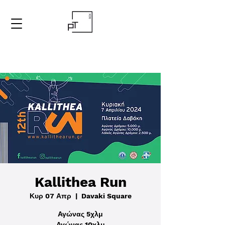
Kallithea Run
Κυρ 07 Απρ
  |  
Davaki Square
Αγώνας 5χλμ
Αγώνας 10χλμ