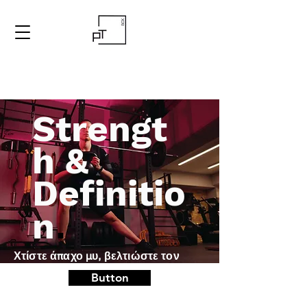
Strengt
h &
Definitio
.
n
Χτίστε άπαχο μυ, βελτιώστε τον
τόνο και σμιλέψτε το σώμα σας. Το
Button
EMS προσφέρει στοχευμένα
αποτελέσματα για έναν πιο δυνατό,