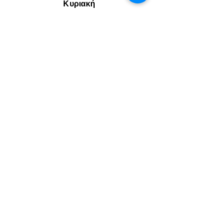
Κυριακή
7
7a
Κάνε κράτηση
Ή
Δοκίμασέ το
Στοιχεία Επικοινωνίας
Δ/νση : Ελευθερίου Βενιζέλου 36, 17235
Αθήνα, Ελλάδα
Email:
pt_box@icloud.com
Τηλ :
+30 210 97 32183